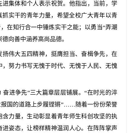
先进集体和个人表示祝贺。他指出，当前，学
真抓实干的青年力量，希望全校广大青年以青
，在知行合一中锤炼实干之能；以勇当“弄潮
崇德向善中涵养高尚品德。
发扬伟大五四精神，挺膺担当、奋楫争先，在
中，努力书写无愧于时代、无愧于人民、无愧
力 奋进争先”三大篇章层层铺展。“在时光的淬
业报国的道路上步履铿锵”……随着一份份荣誉
饱含力量，生动彰显着青年师生科创攻坚的执
奋进姿态，让榜样精神温润人心。在阵阵掌声