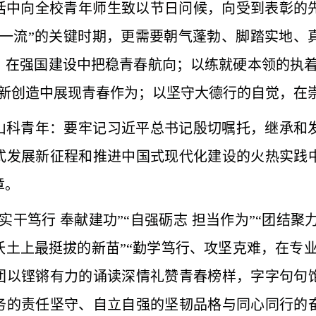
话中向全校青年师生致以节日问候，向受到表彰的
双一流”的关键时期，更需要朝气蓬勃、脚踏实地、
，在强国建设中把稳青春航向；以练就硬本领的执着
创新创造中展现青春作为；以坚守大德行的自觉，在
山科青年：要牢记习近平总书记殷切嘱托，继承和
式发展新征程和推进中国式现代化建设的火热实践
章。
实干笃行 奉献建功”“自强砺志 担当作为”“团结聚
沃土上最挺拔的新苗”“勤学笃行、攻坚克难，在专
团以铿锵有力的诵读深情礼赞青春榜样，字字句句
务的责任坚守、自立自强的坚韧品格与同心同行的