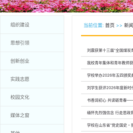
组织建设
当前位置:
首页
>>
新
思想引领
刘震获第十三届“全国煤炭
创新创业
我校青年集体和青年教师获
学校举办2026年五四颁奖
实践志愿
刘学生获评2026年度新时
校园文化
书香润初心 共读砺青春—
缅怀先烈强信念 行走思政
媒体之窗
学校在山东省“党史国史・