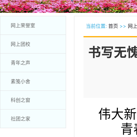
网上荣誉室
当前位置:
首页
>>
网
网上团校
书写无
青年之声
素笺小舍
科创之窗
伟大新
社团之家
青春