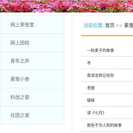
网上荣誉室
当前位置:
首页
>>
素
网上团校
一粒麦子的故事
青年之声
寻
我该怎样记住你
素笺小舍
老屋
科创之窗
缝隙
读《七月》
社团之家
那些不为人知的故事