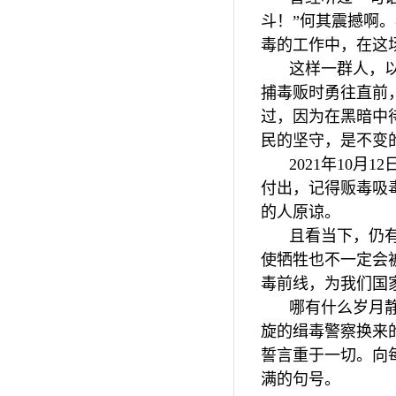
斗！”何其震撼啊
毒的工作中，在这
这样一群人，
捕毒贩时勇往直前
过，因为在黑暗中
民的坚守，是不变
2021年10
付出，记得贩毒吸
的人原谅。
且看当下，仍
使牺牲也不一定会
毒前线，为我们国
哪有什么岁月
旋的缉毒警察换来
誓言重于一切。向
满的句号。