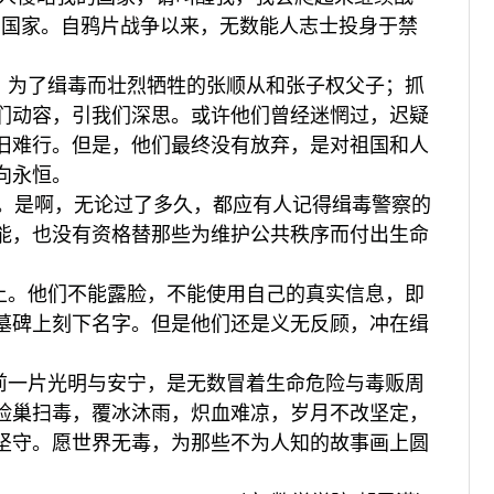
的国家。自鸦片战争以来，无数能人志士投身于禁
，为了缉毒而壮烈牺牲的张顺从和张子权父子；抓
们动容，引我们深思。或许他们曾经迷惘过，迟疑
旧难行。但是，他们最终没有放弃，是对祖国和人
向永恒。
千斤。是啊，无论过了多久，都应有人记得缉毒警察的
能，也没有资格替那些为维护公共秩序而付出生命
上。他们不能露脸，不能使用自己的真实信息，即
墓碑上刻下名字。但是他们还是义无反顾，冲在缉
前一片光明与安宁，是无数冒着生命危险与毒贩周
险巢扫毒，覆冰沐雨，炽血难凉，岁月不改坚定，
坚守。愿世界无毒，为那些不为人知的故事画上圆