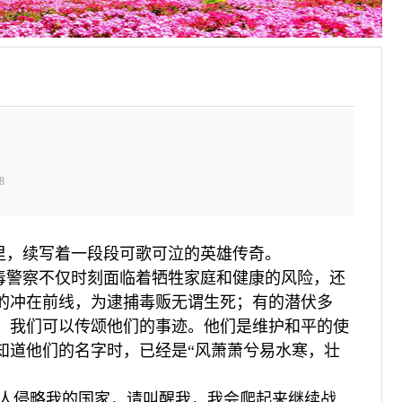
8
里，续写着一段段可歌可泣的英雄传奇。
毒警察不仅时刻面临着牺牲家庭和健康的风险，还
的冲在前线，为逮捕毒贩无谓生死；有的潜伏多
，我们可以传颂他们的事迹。他们是维护和平的使
知道他们的名字时，已经是“风萧萧兮易水寒，壮
有人侵略我的国家，请叫醒我，我会爬起来继续战