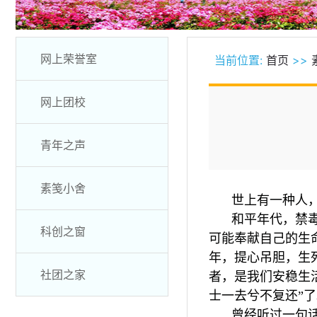
网上荣誉室
当前位置:
首页
>>
网上团校
青年之声
素笺小舍
世上有一种人
和平年代，禁
科创之窗
可能奉献自己的生
年，提心吊胆，生
社团之家
者，是我们安稳生
士一去兮不复还”了
曾经听过一句