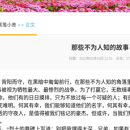
素笺小舍
>> 正文
那些不为人知的故事
日期：2022年05月10日 22:33 点击：
17
，背阳而守，在黑暗中匍匐前行，在那些不为人知的角落
毒被视为牺牲最大、最惨烈的战争。为了打赢它，无数缉
命。他们有的日日摸排，只为不放过每一个可疑的人；有
死难明。何其有幸，我们能够知道他们的名字，何其有幸
活的守夜人，是值得被我们铭记的豪杰。但或许，当我们
。
话，“烈士的墓碑上写道：别把我埋得太深，兄弟。如果