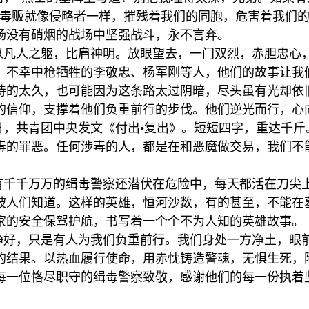
。毒贩就像侵略者一样，摧残着我们的同胞，危害着我们
场没有硝烟的战场中坚强战斗，永不言弃。
以凡人之躯，比肩神明。放眼望去，一门双烈，赤胆忠心
，不幸中枪牺牲的李敬忠、杨军刚等人，他们的故事让我
待的太久，也可能因为这条路太过阴暗，尽头虽有光却依
的信仰，支撑着他们负重前行的步伐。他们逆光而行，心
月12日，共青团中央发文《付出•复出》。短短四字，重达
毒的罪恶。任何涉毒的人，都是在和恶魔做交易，我们不
有千千万万的缉毒警察还潜伏在危险中，每天都活在刀尖
被人们知道。这样的英雄，恒河沙数，有的甚至，不能在
家的安全保驾护航，书写着一个个不为人知的英雄故事。
静好，只是有人为我们负重前行。我们身处一方净土，眼
的结果。以热血履行使命，用赤忱铸造警魂，无惧生死，
每一位恪尽职守的缉毒警察致敬，感谢他们的每一份执着