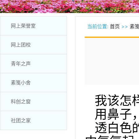
网上荣誉室
当前位置:
首页
>>
素
网上团校
青年之声
素笺小舍
我该怎
科创之窗
用鼻子
社团之家
透白色