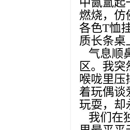
中氤氲起
燃烧，仿
各色T恤
质长条桌
气息顺
区。我突
喉咙里压
着玩偶谈
玩耍，却
我们在