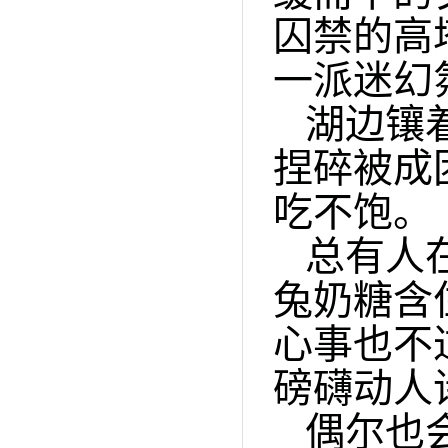
囚禁的高
一派迷幻
湖边镶
捏碎被成
吃不饱。
总有人
兔奶糖含
心事也不
磅礴动人
偶尔也