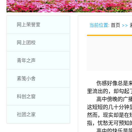
网上荣誉室
当前位置:
首页
>>
网上团校
青年之声
素笺小舍
伤感好像总是
里流出的，却勾起
科创之窗
高中傍晚的广
这短短的几十分钟
社团之家
然而，现实却是在
指，忧愁无可预知
高中的快乐是