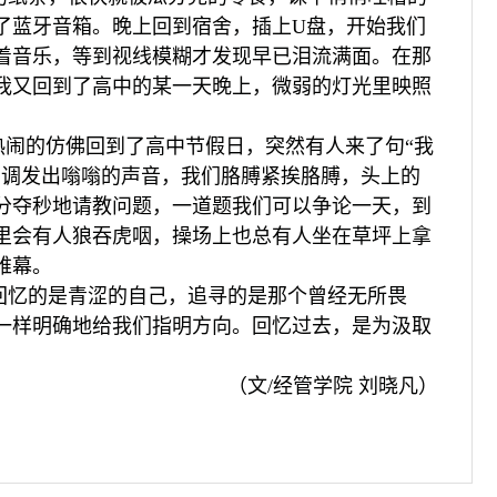
了蓝牙音箱。晚上回到宿舍，插上U盘，开始我们
着音乐，等到视线模糊才发现早已泪流满面。在那
我又回到了高中的某一天晚上，微弱的灯光里映照
热闹的仿佛回到了高中节假日，突然有人来了句“我
空调发出嗡嗡的声音，我们胳膊紧挨胳膊，头上的
分夺秒地请教问题，一道题我们可以争论一天，到
里会有人狼吞虎咽，操场上也总有人坐在草坪上拿
帷幕。
回忆的是青涩的自己，追寻的是那个曾经无所畏
一样明确地给我们指明方向。回忆过去，是为汲取
（文/经管学院 刘晓凡）