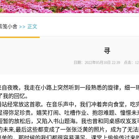
素笺小舍
>> 正文
寻
日期：2022年05月10日 22:39 点击：
12
来自夜晚，我走在小路上突然听到一段熟悉的旋律，细一
了我的回忆。
播站经常放这首歌。在音乐声中，我们冲着奔向食堂，吃
显得弥足珍贵。嬉笑打闹、吐槽作业、抱怨难题、憧憬未
短暂的放松后，又陷入书山题海。我也曾和同桌感叹岌岌
的未来,最后这些都变成了一张张泛黄的照片，成为了无法
简单的，那时候的我们都很容易满足。课堂上偷偷传过来