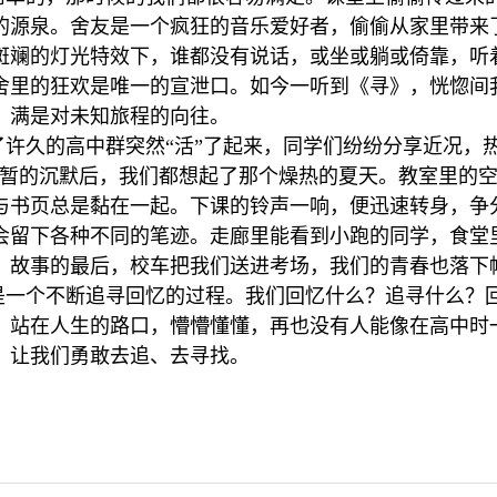
的源泉。舍友是一个疯狂的音乐爱好者，偷偷从家里带来
斑斓的灯光特效下，谁都没有说话，或坐或躺或倚靠，听
舍里的狂欢是唯一的宣泄口。如今一听到《寻》，恍惚间
，满是对未知旅程的向往。
了许久的高中群突然“活”了起来，同学们纷纷分享近况，
短暂的沉默后，我们都想起了那个燥热的夏天。教室里的
与书页总是黏在一起。下课的铃声一响，便迅速转身，争
会留下各种不同的笔迹。走廊里能看到小跑的同学，食堂
。故事的最后，校车把我们送进考场，我们的青春也落下
是一个不断追寻回忆的过程。我们回忆什么？追寻什么？
。站在人生的路口，懵懵懂懂，再也没有人能像在高中时
，让我们勇敢去追、去寻找。