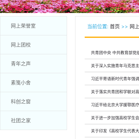
网上荣誉室
当前位置:
首页
>>
网
网上团校
共青团中央 中共教育部党
青年之声
关于深入实施青年马克思
习近平寄语新时代青年强调
素笺小舍
关于落实共青团和学联对
科创之窗
习近平给北京大学援鄂医疗
关于进一步加强高校学生
社团之家
关于印发《高校学生代表