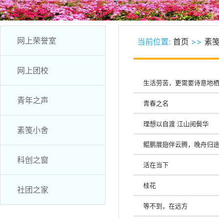
网上荣誉室
当前位置:
首页
>>
素
网上团校
生活劳苦，更需要诗意地
青年之声
青春之名
理想以自渡 江山阅鬓华
素笺小舍
鲲鹏展翅伴云腾，晚舟归
科创之窗
活在当下
桂花
社团之家
等不到，在远方